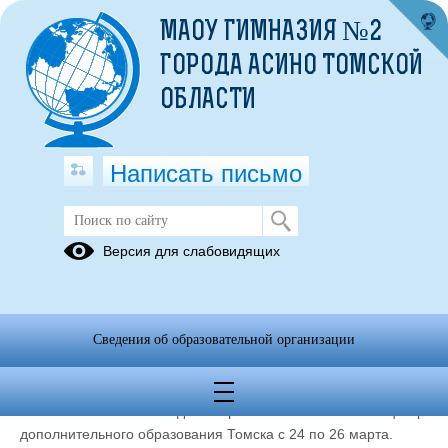
МАОУ ГИМНАЗИЯ №2
ГОРОДА АСИНО ТОМСКОЙ
ОБЛАСТИ
Написать письмо
Команда шахматистов гимназии
Версия для слабовидящих
приняла участие в региональном
этапе Всероссийских соревнований
по шахматам «Белая ладья»
Сведения об образовательной организации
26.03.2023
Региональный этап Всероссийских соревнований по
шахматам «Белая ладья» прошел в Областном центре
дополнительного образования Томска с 24 по 26 марта.