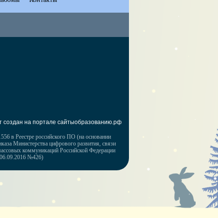
т создан на портале сайтыобразованию.рф
556 в Реестре российского ПО (на основании
иказа Министерства цифрового развития, связи
массовых коммуникаций Российской Федерации
 06.09.2016 №426)