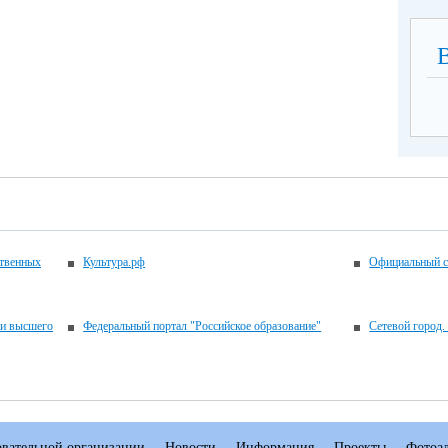
ственных
Культура.рф
Официальный с
 и высшего
Федеральный портал "Российское образование"
Сетевой город.
овательной организации
Новости
Информация
Проекты
Фотоа