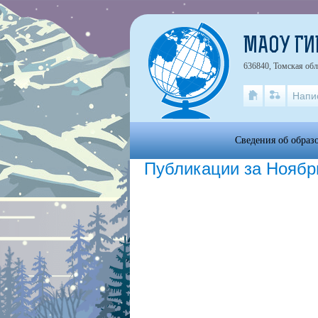
МАОУ ГИ
636840, Томская обл
Напи
Сведения об образ
Публикации за Ноябр