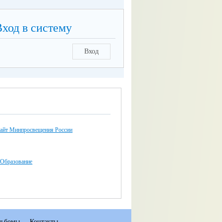
Вход в систему
Вход
айт Минпросвещения России
 Образование
льбомы
Контакты